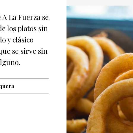
é A La Fuerza se
e los platos sin
o y clásico
que se sirve sin
alguno.
equera