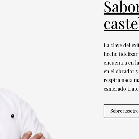
Sabor
caste
La clave del éxi
hecho fidelizar
encuentra en la
en el obrador y
respira nada m
esmerado trato 
Sobre nosotro