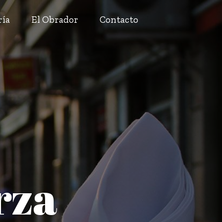
ría
El Obrador
Contacto
rza